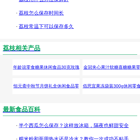
·
荔枝怎么保存时间长
·
荔枝常温下可以保存多久
荔枝相关产品
年龄说零食糖果休闲食品30克玫瑰
金冠夹心果汁软糖喜糖糖果
荔枝味（方盒）
闲食品荔枝味
恒元斋中秋节月饼礼盒休闲食品零
佰思宜果冻袋装300g休闲零
食糕点荔枝玫瑰
风味
最新食品百科
·
半个西瓜怎么保存？这样放冰箱，隔夜也鲜甜安全
·
糯米粉和面用热水还是冷水？教你一次成功不粘手