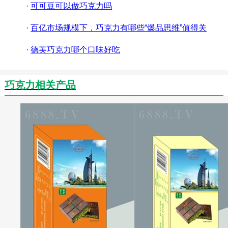
·
可可豆可以做巧克力吗
·
百亿市场规模下，巧克力有哪些“爆品思维”值得关
注？
·
德芙巧克力哪个口味好吃
巧克力相关产品