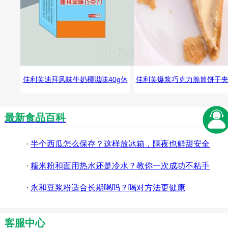
佳利芙迪拜风味牛奶椰滋味40g休
佳利芙爆浆巧克力脆筒饼干
闲零食夹心巧克力
脆饼干球休闲食品
最新食品百科
·
半个西瓜怎么保存？这样放冰箱，隔夜也鲜甜安全
·
糯米粉和面用热水还是冷水？教你一次成功不粘手
·
永和豆浆粉适合长期喝吗？喝对方法更健康
客服中心