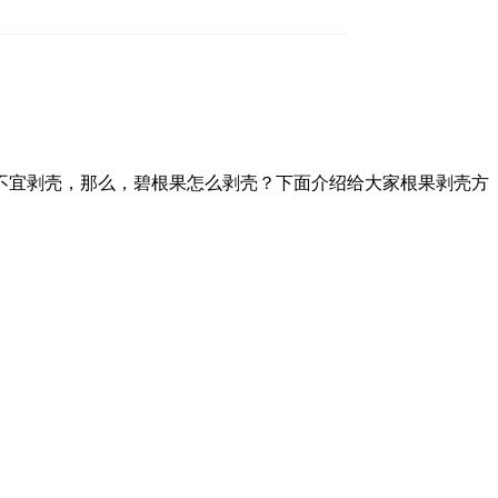
不宜剥壳，那么，碧根果怎么剥壳？下面介绍给大家根果剥壳方