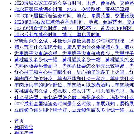
2023瑞城石家庄糖酒会举办时间、地点、参展品、交通
2023石家庄糖酒会时间、地点、交通路线、预登记流程
2023第16届临沂糖酒会时间、地点、参展范围、交通路线
2023第3届石家庄糖酒会举办时间、地点、参展范围、交
2023漯河食博会时间、地点、现场亮点、首设RCEP展
2023成都春糖会时间、地点、酒店展时间
冰糖葫芦怎么做，冰糖葫芦熬糖需要多少时间才能吃，冰
腊八节吃什么传统食物，腊八节为什么要喝腊八粥，腊八
舌里牌子零食怎么样，舌里牌子零食价格多少，舌里牌子
黄桃罐头多少钱一罐，黄桃罐头多少一箱，黄桃罐头怎么
煮熟的板栗热量高吗，煮熟的板栗怎么剥壳比较容易，煮
红心柚子和白心柚子哪个好，红心柚子吃多了上火吗，红
羊肉哪个部位好吃，羊肉不能和什么一起吃，羊肉为什么
羊肉汤用羊的哪个部位，羊肉汤可以放黄酒吗，羊肉汤炖
黄桃罐头怎么做，怎么吃，怎么开盖，可以加热吃吗，保
什么是冻梨，东北冻梨怎么做，冻梨怎么吃，冻梨为什么
2022成都全国糖酒会时间是什么时候，参展须知，展馆
豆豉鲮鱼罐头哪个牌子好，豆豉鲮鱼罐头多少钱一罐，豆
首页
休闲零食
饼干蛋糕